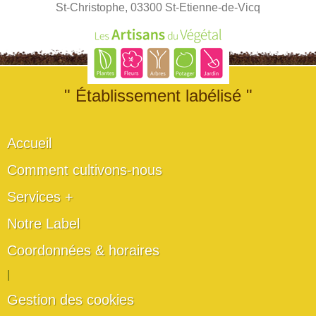
St-Christophe, 03300 St-Etienne-de-Vicq
" Établissement labélisé "
Accueil
Comment cultivons-nous
Services +
Notre Label
Coordonnées & horaires
|
Gestion des cookies