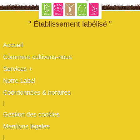
" Établissement labélisé "
Accueil
Comment cultivons-nous
Services +
Notre Label
Coordonnées & horaires
|
Gestion des cookies
Mentions légales
|