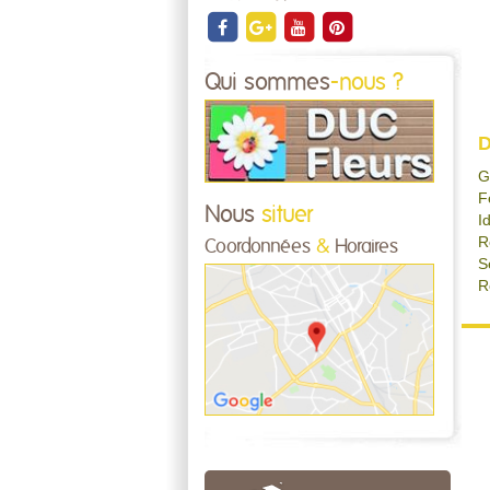
Qui sommes
-nous ?
D
G
F
Nous
situer
I
R
Coordonnées
&
Horaires
S
R