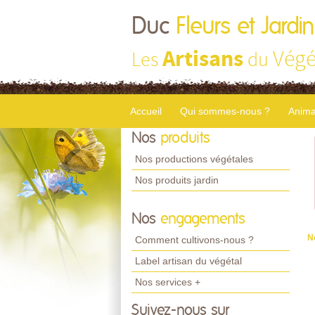
Duc
Fleurs et Jardi
Artisans
Végé
Les
du
Accueil
Qui sommes-nous ?
Anima
Nos
produits
Nos productions végétales
Nos produits jardin
Nos
engagements
N
Comment cultivons-nous ?
Label artisan du végétal
Nos services +
Suivez-nous sur