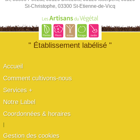
St-Christophe, 03300 St-Etienne-de-Vicq
" Établissement labélisé "
Accueil
Comment cultivons-nous
Services +
Notre Label
Coordonnées & horaires
|
Gestion des cookies