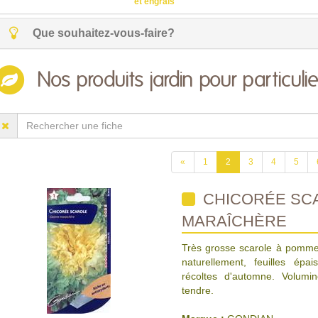
et engrais
Que souhaitez-vous-faire?
Nos produits jardin pour particulie
«
1
2
3
4
5
CHICORÉE SC
MARAÎCHÈRE
Très grosse scarole à pomme
naturellement, feuilles épa
récoltes d'automne. Volumin
tendre.