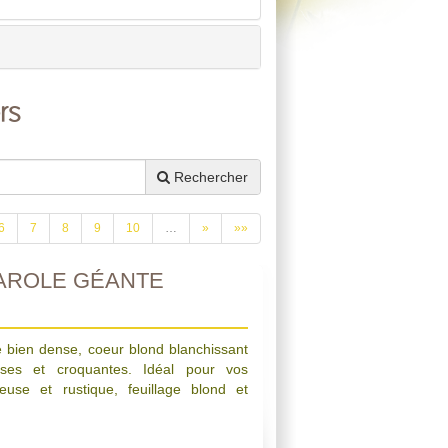
rs
Rechercher
6
7
8
9
10
…
»
»»
AROLE GÉANTE
 bien dense, coeur blond blanchissant
isses et croquantes. Idéal pour vos
euse et rustique, feuillage blond et