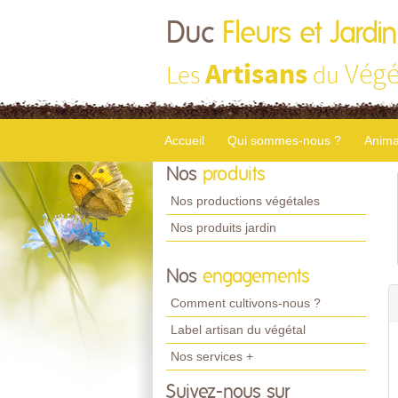
Duc
Fleurs et Jardi
Artisans
Végé
Les
du
Accueil
Qui sommes-nous ?
Anima
Nos
produits
Nos productions végétales
Nos produits jardin
Nos
engagements
Comment cultivons-nous ?
Label artisan du végétal
Nos services +
Suivez-nous sur