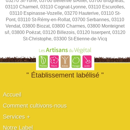
03270 St-Yorre, 03700 Bellerive s/Allier, 03700 Brugheas,
03110 Charmeil, 03110 Cognat-Lyonne, 03110 Escurolles,
03110 Espinasse-Vozelle, 03270 Hauterive, 03110 St-
Pont, 03110 St-Rémy-en-Rollat, 03700 Serbannes, 03110
Vendat, 03800 Biozat, 03800 Charmes, 03800 Monteignet
s/l, 03800 Poëzat, 03120 Billezois, 03120 Isserpent, 03120
St-Christophe, 03300 St-Etienne-de-Vicq
" Établissement labélisé "
Accueil
Comment cultivons-nous
Services +
Notre Label