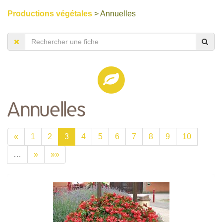
Productions végétales
> Annuelles
Annuelles
«
1
2
3
4
5
6
7
8
9
10
…
»
»»