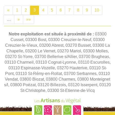
«
1
2
3
4
5
6
7
8
9
10
…
»
»»
Notre exploitation est située à proximité de :
03300
Cusset, 03300 Bost, 03300 Creuzier-le-Neuf, 03300
Creuzier-le-Vieux, 03200 Abrest, 03270 Busset, 03300 La
Chapelle, 03200 Le Vernet, 03270 Mariol, 03300 Molles,
03270 St-Yorre, 03700 Bellerive s/Allier, 03700 Brugheas,
03110 Charmeil, 03110 Cognat-Lyonne, 03110 Escurolles,
03110 Espinasse-Vozelle, 03270 Hauterive, 03110 St-
Pont, 03110 St-Rémy-en-Rollat, 03700 Serbannes, 03110
Vendat, 03800 Biozat, 03800 Charmes, 03800 Monteignet
s/l, 03800 Poëzat, 03120 Billezois, 03120 Isserpent, 03120
St-Christophe, 03300 St-Etienne-de-Vicq