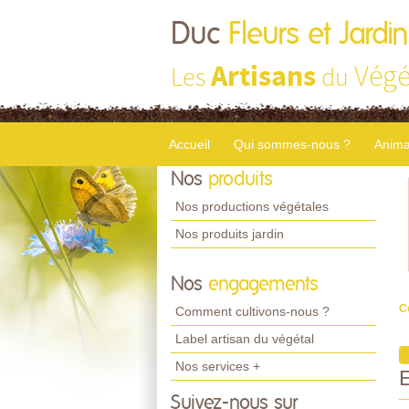
Duc
Fleurs et Jardi
Artisans
Végé
Les
du
Accueil
Qui sommes-nous ?
Anima
Nos
produits
Nos productions végétales
Nos produits jardin
Nos
engagements
C
Comment cultivons-nous ?
Label artisan du végétal
Nos services +
Suivez-nous sur