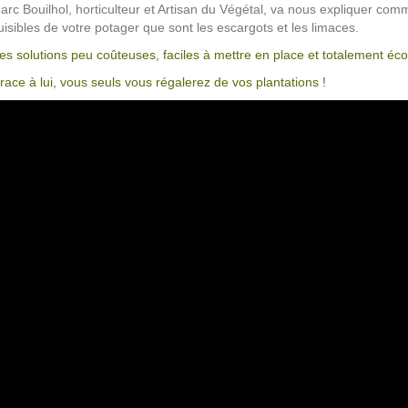
arc Bouilhol, horticulteur et Artisan du Végétal, va nous expliquer comm
uisibles de votre potager que sont les escargots et les limaces.
es solutions peu coûteuses, faciles à mettre en place et totalement éco
race à lui, vous seuls vous régalerez de vos plantations !