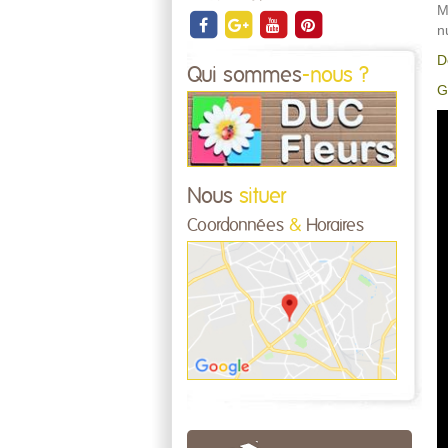
M
n
D
Qui sommes
-nous ?
G
Nous
situer
Coordonnées
&
Horaires