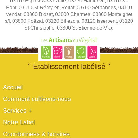
03110 Espinasse-Vozelle, 03270 Hauterive, 03110 St-
Pont, 03110 St-Rémy-en-Rollat, 03700 Serbannes, 03110
Vendat, 03800 Biozat, 03800 Charmes, 03800 Monteignet
s/l, 03800 Poëzat, 03120 Billezois, 03120 Isserpent, 03120
St-Christophe, 03300 St-Etienne-de-Vicq
" Établissement labélisé "
Accueil
Comment cultivons-nous
Services +
Notre Label
Coordonnées & horaires