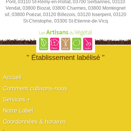
Pont, 03110 St-Rémy-en-Rollat, 03700 Serbannes, 03110
Vendat, 03800 Biozat, 03800 Charmes, 03800 Monteignet
s/l, 03800 Poëzat, 03120 Billezois, 03120 Isserpent, 03120
St-Christophe, 03300 St-Etienne-de-Vicq
" Établissement labélisé "
Accueil
Comment cultivons-nous
Services +
Notre Label
Coordonnées & horaires