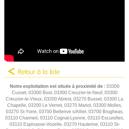
Retour à la liste
Notre exploitation est située à proximité de :
03300
Cusset, 03300 Bost, 03300 Creuzier-le-Neuf, 03300
Creuzier-le-Vieux, 03200 Abrest, 03270 Busset, 03300 La
Chapelle, 03200 Le Vernet, 03270 Mariol, 03300 Molles,
03270 St-Yorre, 03700 Bellerive s/Allier, 03700 Brugheas,
03110 Charmeil, 03110 Cognat-Lyonne, 03110 Escurolles,
03110 Espinasse-Vozelle, 03270 Hauterive, 03110 St-