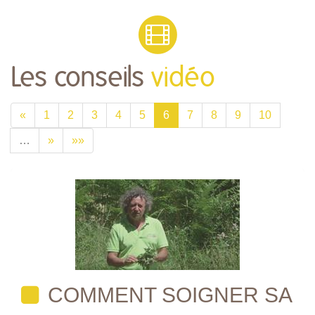
Les conseils
vidéo
«
1
2
3
4
5
6
7
8
9
10
…
»
»»
COMMENT SOIGNER SA