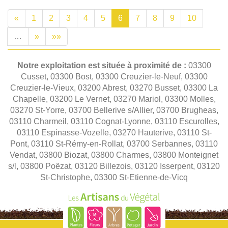
«
1
2
3
4
5
6
7
8
9
10
…
»
»»
Notre exploitation est située à proximité de :
03300
Cusset, 03300 Bost, 03300 Creuzier-le-Neuf, 03300
Creuzier-le-Vieux, 03200 Abrest, 03270 Busset, 03300 La
Chapelle, 03200 Le Vernet, 03270 Mariol, 03300 Molles,
03270 St-Yorre, 03700 Bellerive s/Allier, 03700 Brugheas,
03110 Charmeil, 03110 Cognat-Lyonne, 03110 Escurolles,
03110 Espinasse-Vozelle, 03270 Hauterive, 03110 St-
Pont, 03110 St-Rémy-en-Rollat, 03700 Serbannes, 03110
Vendat, 03800 Biozat, 03800 Charmes, 03800 Monteignet
s/l, 03800 Poëzat, 03120 Billezois, 03120 Isserpent, 03120
St-Christophe, 03300 St-Etienne-de-Vicq