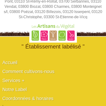
Pont, 03110 St-Rémy-en-Rollat, 03700 Serbannes, 03110
Vendat, 03800 Biozat, 03800 Charmes, 03800 Monteignet
s/l, 03800 Poëzat, 03120 Billezois, 03120 Isserpent, 03120
St-Christophe, 03300 St-Etienne-de-Vicq
" Établissement labélisé "
Accueil
Comment cultivons-nous
Services +
Notre Label
Coordonnées & horaires